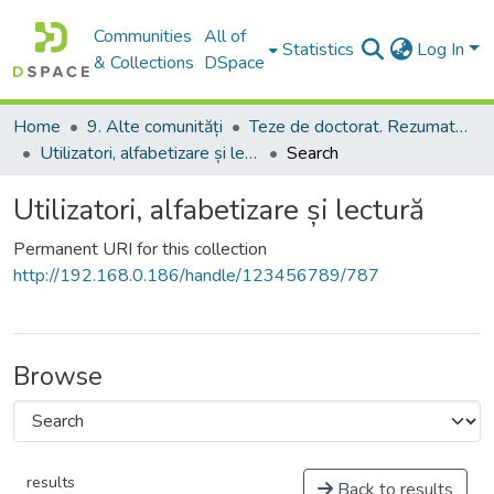
Communities
All of
Statistics
Log In
& Collections
DSpace
Home
9. Alte comunități
Teze de doctorat. Rezumate ale tezelor de doctorat
Utilizatori, alfabetizare și lectură
Search
Utilizatori, alfabetizare și lectură
Permanent URI for this collection
http://192.168.0.186/handle/123456789/787
Browse
results
Back to results