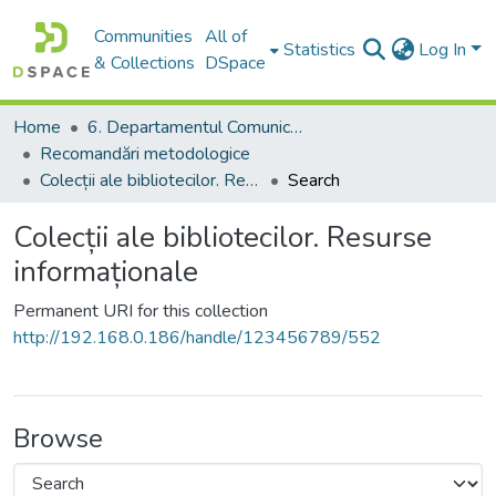
Communities
All of
Statistics
Log In
& Collections
DSpace
Home
6. Departamentul Comunicare și Teoria Informării, USM
Recomandări metodologice
Colecții ale bibliotecilor. Resurse informaționale
Search
Colecții ale bibliotecilor. Resurse
informaționale
Permanent URI for this collection
http://192.168.0.186/handle/123456789/552
Browse