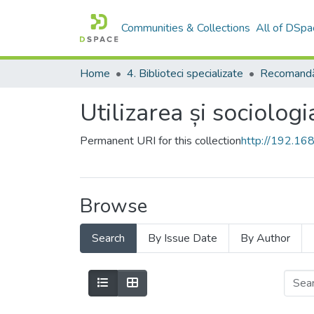
Communities & Collections
All of DSpa
Home
4. Biblioteci specializate
Recomandă
Utilizarea și sociologi
Permanent URI for this collection
http://192.1
Browse
Search
By Issue Date
By Author