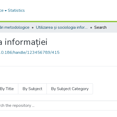
ce
Statistics
ri metodologice
Utilizarea și sociologia informației
Search
a informației
68.0.186/handle/123456789/415
By Title
By Subject
By Subject Category