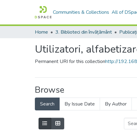
Communities & Collections
All of DSpa
Home
3. Biblioteci din învățământ
Publicați
Utilizatori, alfabetizar
Permanent URI for this collection
http://192.1
Browse
Search
By Issue Date
By Author