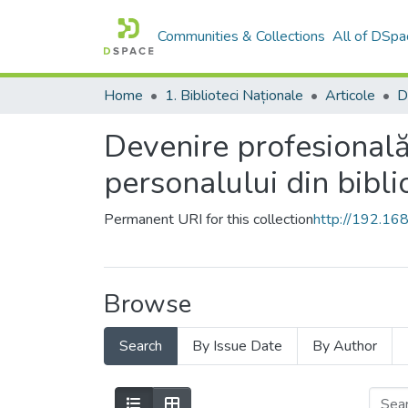
Communities & Collections
All of DSpa
Home
1. Biblioteci Naționale
Articole
Devenire profesională
personalului din bibli
Permanent URI for this collection
http://192.1
Browse
Search
By Issue Date
By Author