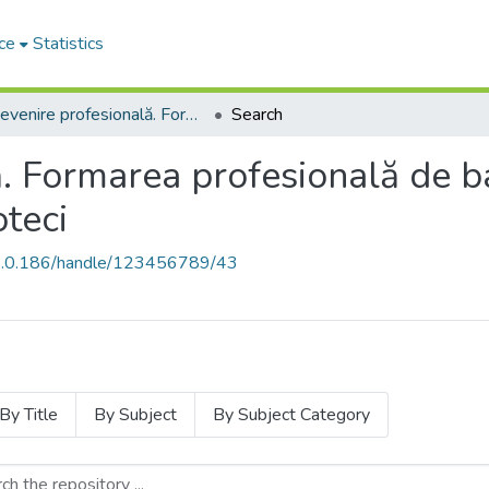
ce
Statistics
Devenire profesională. Formarea profesională de bază și continuă a personalului din biblioteci
Search
. Formarea profesională de ba
oteci
68.0.186/handle/123456789/43
By Title
By Subject
By Subject Category