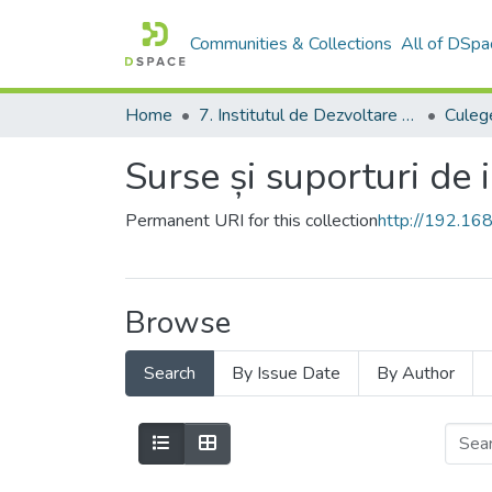
Communities & Collections
All of DSpa
Home
7. Institutul de Dezvoltare a Societății Informaționale
Surse și suporturi de 
Permanent URI for this collection
http://192.1
Browse
Search
By Issue Date
By Author