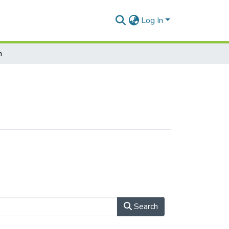
Log In
h
e
Search