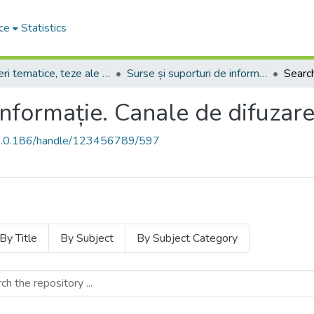
ce
Statistics
Culegeri tematice, teze ale conferințelor. Colocvii
Surse și suporturi de informație. Canale de difuzare
Searc
informație. Canale de difuzar
68.0.186/handle/123456789/597
By Title
By Subject
By Subject Category