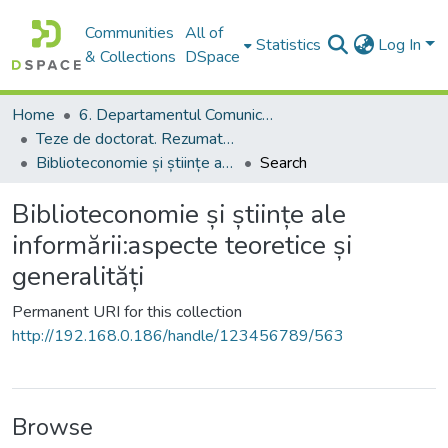
Communities
All of
Statistics
Log In
& Collections
DSpace
Home
6. Departamentul Comunicare și Teoria Informării, USM
Teze de doctorat. Rezumate ale tezelor de doctorat
Biblioteconomie și științe ale informării:aspecte teoretice și generalități
Search
Biblioteconomie și științe ale
informării:aspecte teoretice și
generalități
Permanent URI for this collection
http://192.168.0.186/handle/123456789/563
Browse