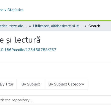
ce
Statistics
Culegeri tematice, teze ale conferințelor. Colocvii
Utilizatori, alfabetizare și lectură
Search
e și lectură
68.0.186/handle/123456789/267
By Title
By Subject
By Subject Category