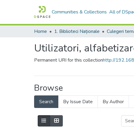
Communities & Collections
All of DSpa
Home
1. Biblioteci Naționale
Utilizatori, alfabetizar
Permanent URI for this collection
http://192.1
Browse
Search
By Issue Date
By Author