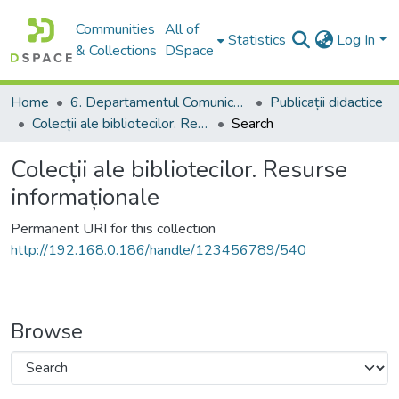
Communities
All of
Statistics
Log In
& Collections
DSpace
Home
6. Departamentul Comunicare și Teoria Informării, USM
Publicații didactice
Colecții ale bibliotecilor. Resurse informaționale
Search
Colecții ale bibliotecilor. Resurse
informaționale
Permanent URI for this collection
http://192.168.0.186/handle/123456789/540
Browse