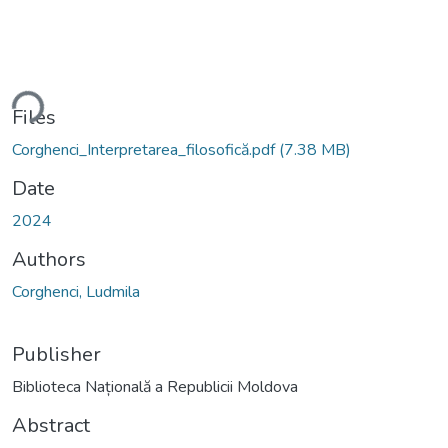
ding...
Files
Corghenci_Interpretarea_filosofică.pdf
(7.38 MB)
Date
2024
Authors
Corghenci, Ludmila
Publisher
Biblioteca Națională a Republicii Moldova
Abstract