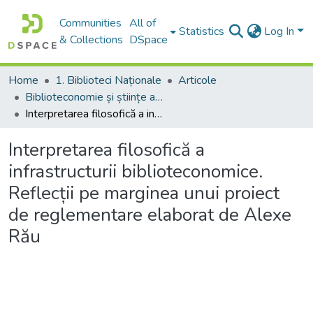
Communities
All of
Statistics
Log In
& Collections
DSpace
Home
1. Biblioteci Naționale
Articole
Biblioteconomie și științe ale informării:aspecte teoretice și generalități
Interpretarea filosofică a infrastructurii biblioteconomice. Reflecții pe marginea unui proiect de reglementare elaborat de Alexe Rău
Interpretarea filosofică a
infrastructurii biblioteconomice.
Reflecții pe marginea unui proiect
de reglementare elaborat de Alexe
Rău