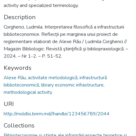
activity and specialized terminology.
Description
Corghenci, Ludmila. Interpretarea filosofică a infrastructurii
biblioteconomice. Reflecții pe marginea unui proiect de
reglementare elaborat de Alexe Rău / Ludmila Corghenci //
Magazin Bibliologic: Revistă ştiinţifică şi bibliopraxiologică. –
2024. – Nr 1-2. – P. 51-52.
Keywords
Alexe Rău
,
activitate metodologică
,
infrastructură
biblioteconomică
,
library economic infrastructure
,
methodological activity
URI
http://moldlis.bnrm.md//handle/123456789/2044
Collections
Biblioteconomie și științe ale informării:aspecte teoretice și