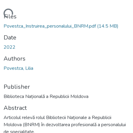
ading...
Files
Povestca_Instruirea_personalului_BNRM.pdf
(14.5 MB)
Date
2022
Authors
Povestca, Lilia
Publisher
Biblioteca Națională a Republicii Moldova
Abstract
Articolul relevă rolul Bibliotecii Naționale a Republicii
Moldova (BNRM) în dezvoltarea profesională a personalului
de specialitate.