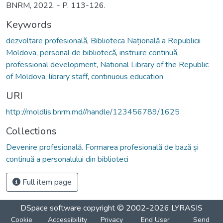
BNRM, 2022. - P. 113-126.
Keywords
dezvoltare profesională
,
Biblioteca Națională a Republicii
Moldova
,
personal de bibliotecă
,
instruire continuă
,
professional development
,
National Library of the Republic
of Moldova
,
library staff
,
continuous education
URI
http://moldlis.bnrm.md//handle/123456789/1625
Collections
Devenire profesională. Formarea profesională de bază și
continuă a personalului din biblioteci
Full item page
DSpace software
copyright © 2002-2026
LYRASIS
Cookie
Accessibility
Privacy
End User
Send