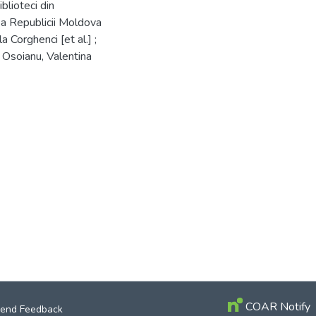
blioteci din
ă a Republicii Moldova
a Corghenci [et al.] ;
a Osoianu, Valentina
COAR Notify
end Feedback