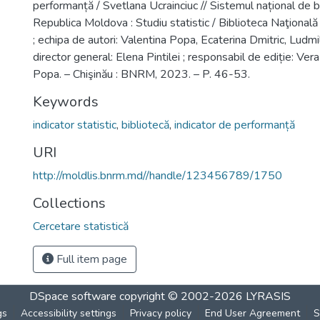
performanță / Svetlana Ucrainciuc // Sistemul național de bi
Republica Moldova : Studiu statistic / Biblioteca Naţional
; echipa de autori: Valentina Popa, Ecaterina Dmitric, Ludmil
director general: Elena Pintilei ; responsabil de ediție: Ver
Popa. – Chişinău : BNRM, 2023. – P. 46-53.
Keywords
indicator statistic
,
bibliotecă
,
indicator de performanță
URI
http://moldlis.bnrm.md//handle/123456789/1750
Collections
Cercetare statistică
Full item page
DSpace software
copyright © 2002-2026
LYRASIS
gs
Accessibility settings
Privacy policy
End User Agreement
S