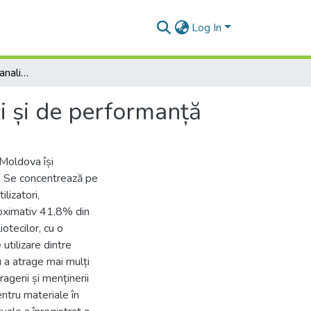
Log In
Utilizarea bibliotecilor, analiza indicatorilor statistici și de performanță
ici și de performanță
 Moldova își
or. Se concentrează pe
lizatori,
aproximativ 41,8% din
iotecilor, cu o
utilizare dintre
u a atrage mai mulți
agerii și menținerii
pentru materiale în