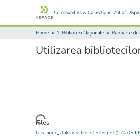
Communities & Collections
All of DSpa
Home
1. Biblioteci Naționale
Utilizarea bibliotecilo
Loading...
Files
Ucrainciuc_Utilizarea bibliotecilor.pdf
(274.05 K