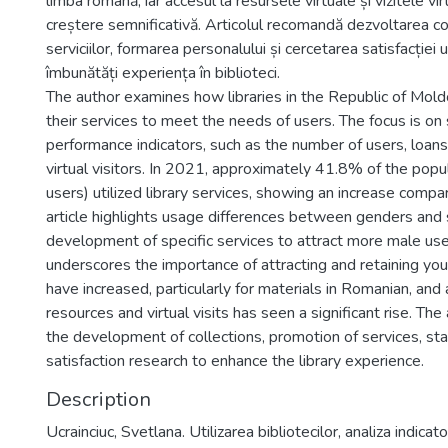
limba română, iar accesul la resursele virtuale și vizitele vir
creștere semnificativă. Articolul recomandă dezvoltarea co
serviciilor, formarea personalului și cercetarea satisfacției u
îmbunătăți experiența în biblioteci.
The author examines how libraries in the Republic of Mol
their services to meet the needs of users. The focus is on 
performance indicators, such as the number of users, loans, 
virtual visitors. In 2021, approximately 41.8% of the pop
users) utilized library services, showing an increase comp
article highlights usage differences between genders and
development of specific services to attract more male users
underscores the importance of attracting and retaining yo
have increased, particularly for materials in Romanian, and 
resources and virtual visits has seen a significant rise. Th
the development of collections, promotion of services, staf
satisfaction research to enhance the library experience.
Description
Ucrainciuc, Svetlana. Utilizarea bibliotecilor, analiza indicator