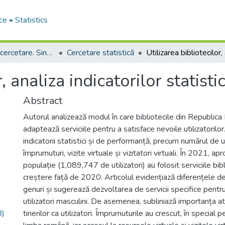
ce
Statistics
Rapoarte de cercetare. Sinteze ale proiectelor. Comunicate
Cercetare statistică
r, analiza indicatorilor statist
Abstract
Autorul analizează modul în care bibliotecile din Republica
adaptează serviciile pentru a satisface nevoile utilizatoril
indicatorii statistici și de performanță, precum numărul de uti
împrumuturi, vizite virtuale și vizitatori virtuali. În 2021, 
populație (1,089,747 de utilizatori) au folosit serviciile bibl
creștere față de 2020. Articolul evidențiază diferențele de 
genuri și sugerează dezvoltarea de servicii specifice pentr
utilizatori masculini. De asemenea, subliniază importanța atr
B)
tinerilor ca utilizatori. Împrumuturile au crescut, în special 