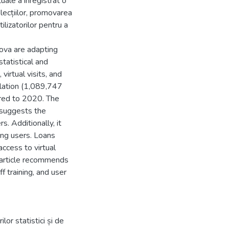
tuale a înregistrat o
lecțiilor, promovarea
tilizatorilor pentru a
dova are adapting
statistical and
virtual visits, and
ulation (1,089,747
ared to 2020. The
 suggests the
. Additionally, it
ung users. Loans
access to virtual
e article recommends
f training, and user
ilor statistici și de