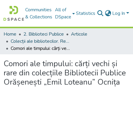
Communities
All of
Statistics
Log In
& Collections
DSpace
Home
2. Biblioteci Publice
Articole
Colecții ale bibliotecilor. Resurse informaționale
Comori ale timpului: cărți vechi și rare din colecțiile Bibliotecii Publice Orășenești „Emil Loteanu” Ocnița
Comori ale timpului: cărți vechi și
rare din colecțiile Bibliotecii Publice
Orășenești „Emil Loteanu” Ocnița