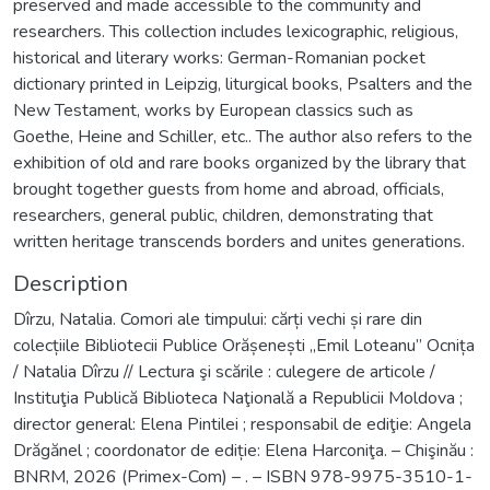
preserved and made accessible to the community and
researchers. This collection includes lexicographic, religious,
historical and literary works: German-Romanian pocket
dictionary printed in Leipzig, liturgical books, Psalters and the
New Testament, works by European classics such as
Goethe, Heine and Schiller, etc.. The author also refers to the
exhibition of old and rare books organized by the library that
brought together guests from home and abroad, officials,
researchers, general public, children, demonstrating that
written heritage transcends borders and unites generations.
Description
Dîrzu, Natalia. Comori ale timpului: cărți vechi și rare din
colecțiile Bibliotecii Publice Orășenești „Emil Loteanu” Ocnița
/ Natalia Dîrzu // Lectura şi scările : culegere de articole /
Instituţia Publică Biblioteca Naţională a Republicii Moldova ;
director general: Elena Pintilei ; responsabil de ediţie: Angela
Drăgănel ; coordonator de ediție: Elena Harconiţa. – Chişinău :
BNRM, 2026 (Primex-Com) – . – ISBN 978-9975-3510-1-