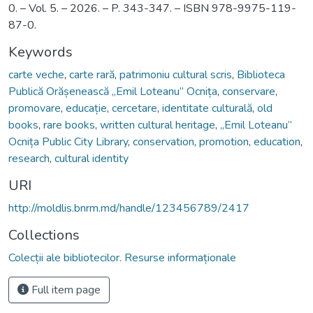
0. – Vol. 5. – 2026. – P. 343-347. – ISBN 978-9975-119-
87-0.
Keywords
carte veche
,
carte rară
,
patrimoniu cultural scris
,
Biblioteca
Publică Orășenească „Emil Loteanu” Ocnița
,
conservare
,
promovare
,
educație
,
cercetare
,
identitate culturală
,
old
books
,
rare books
,
written cultural heritage
,
„Emil Loteanu”
Ocnița Public City Library
,
conservation
,
promotion
,
education
,
research
,
cultural identity
URI
http://moldlis.bnrm.md/handle/123456789/2417
Collections
Colecții ale bibliotecilor. Resurse informaționale
Full item page