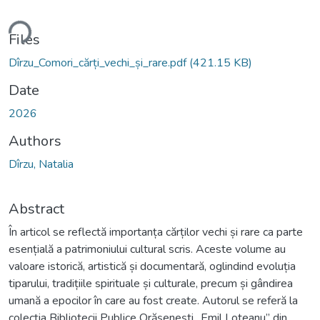
ding...
Files
Dîrzu_Comori_cărți_vechi_și_rare.pdf
(421.15 KB)
Date
2026
Authors
Dîrzu, Natalia
Abstract
În articol se reflectă importanța cărților vechi și rare ca parte
esențială a patrimoniului cultural scris. Aceste volume au
valoare istorică, artistică și documentară, oglindind evoluția
tiparului, tradițiile spirituale și culturale, precum și gândirea
umană a epocilor în care au fost create. Autorul se referă la
colecția Bibliotecii Publice Orășenești „Emil Loteanu” din