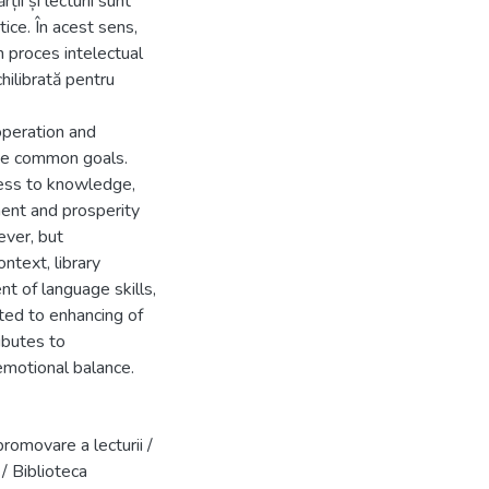
ții și lecturii sunt
itice. În acest sens,
 proces intelectual
hilibrată pentru
operation and
eve common goals.
cess to knowledge,
ment and prosperity
ever, but
ntext, library
t of language skills,
ented to enhancing of
ibutes to
emotional balance.
romovare a lecturii /
 / Biblioteca