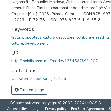
Naţională a Republicii Moldova, Clubul Literar „Homo Aesth
general: Elena Pintilei ; coordonator de ediție, prefaţă: Victo
Chişinău : [S. n.], 2023 (Primex-Com) – . – ISBN 978- 99
– 2023. – P. 72-78. – ISBN 978-997-5-119-65-8.
Keywords
lectură
,
bibliotecă
,
cultură
,
dezvoltare
,
colaborare
,
reading
,
culture
,
development
URI
http://moldlis.bnrm.md//handle/123456789/1907
Collections
Utilizatori, alfabetizare și lectură
Full item page
DSpace software
copyright © 2002-2026
LYRASIS
gs
Accessibility settings
Privacy policy
End User Agreement
S