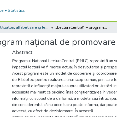
ce
Statistics
Utilizatori, alfabetizare și lectură
„LecturaCentral” – program național de promovare a lecturii
ogram național de promovare a
Abstract
Programul Național LecturaCentral (PNLC) reprezintă un su
impactul lecturii va fi mereu actual în dezvoltarea și prospe
Acest program este un model de cooperare și coordonare 
de Biblioteci pentru realizarea unui scop comun, prin care le
reprezintă o influență majoră asupra utilizatorilor. Astăzi, 
accesibilă mai mult ca oricând, însă conștientizarea în ved
informații cu scopul de a da formă, a modela sau întruchip
din considerentul că nu orice lucru poate informa, dar poat
adversă, cu efect de dezinformare. În această