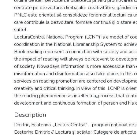
ordine de idei, serviciile de bibliotecă privind promovarea căr
centrate pe dezvoltarea limbajului, creativității și gândirii cr
PNLC este orientat să consolideze fenomenul lecturii ca un
care contribuie la dezvoltare, formare continuă și o stare ec
suflet.
LecturaCentral National Program (LCNP) is a model of co
coordination in the National Librarianship System to achi
Book reading represent a connection with society and ac
the impact of reading will always be relevant to develop
of society. Nowadays information is more accessible than 
misinformation and disinformation also take place. In this co
services on reading promotion are centered on developmen
creativity and critical thinking. In view of this, LCNP is ori
the reading phenomenon as intellectua„process that contr
development and continuous formation of person and his 
Description
Dmitric, Ecaterina. „LecturaCentral” – program național de p
Ecaterina Dmitric // Lectura şi scările : Culegere de articole