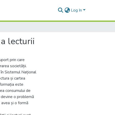
Log In
 lecturii
port prin care
rarea societății.
în Sistemul Național
ctura și cartea
informația este
erea consumului de
a, devine o problemă
e avea și o formă