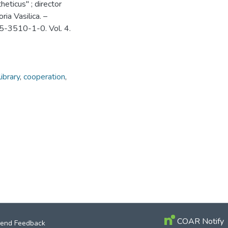
eticus" ; director
ria Vasilica. –
75-3510-1-0. Vol. 4.
library
,
cooperation
,
COAR Notify
end Feedback