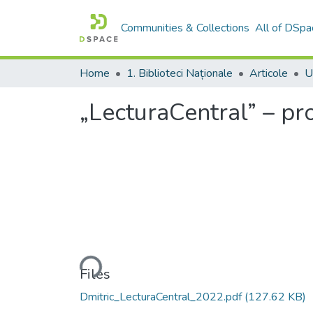
Communities & Collections
All of DSpa
Home
1. Biblioteci Naționale
Articole
„LecturaCentral” – pr
Loading...
Files
Dmitric_LecturaCentral_2022.pdf
(127.62 KB)