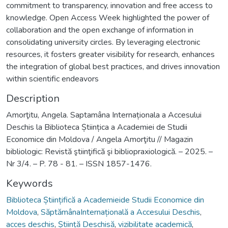
commitment to transparency, innovation and free access to
knowledge. Open Access Week highlighted the power of
collaboration and the open exchange of information in
consolidating university circles. By leveraging electronic
resources, it fosters greater visibility for research, enhances
the integration of global best practices, and drives innovation
within scientific endeavors
Description
Amorţitu, Angela. Saptamâna Internaționala a Accesului
Deschis la Biblioteca Științica a Academiei de Studii
Economice din Moldova / Angela Amorţitu // Magazin
bibliologic: Revistă ştiinţifică şi bibliopraxiologică. – 2025. –
Nr 3/4. – P. 78 - 81. – ISSN 1857-1476.
Keywords
Biblioteca Științifică a Academieide Studii Economice din
Moldova
,
SăptămânaInternațională a Accesului Deschis
,
acces deschis
,
Știință Deschisă
,
vizibilitate academică
,