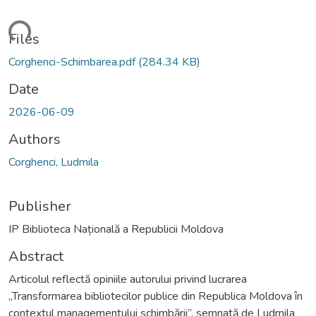
ading...
Files
Corghenci-Schimbarea.pdf
(284.34 KB)
Date
2026-06-09
Authors
Corghenci, Ludmila
Publisher
IP Biblioteca Națională a Republicii Moldova
Abstract
Articolul reflectă opiniile autorului privind lucrarea
„Transformarea bibliotecilor publice din Republica Moldova în
contextul managementului schimbării”, semnată de Ludmila