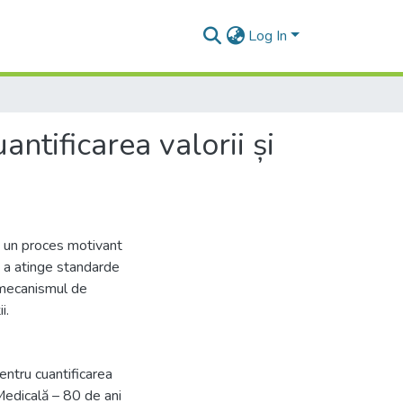
Log In
antificarea valorii și
e un proces motivant
 a atinge standarde
i mecanismul de
i.
pentru cuantificarea
ă Medicală – 80 de ani