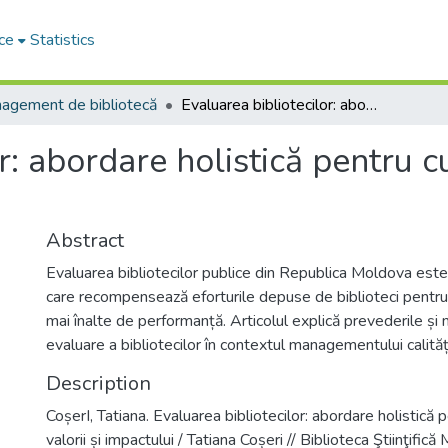
ce
Statistics
agement de bibliotecă
Evaluarea bibliotecilor: abordare holistică pentru cuantificarea valorii și impactului
: abordare holistică pentru cu
Abstract
Evaluarea bibliotecilor publice din Republica Moldova est
care recompensează eforturile depuse de biblioteci pentru
mai înalte de performanță. Articolul explică prevederile ș
evaluare a bibliotecilor în contextul managementului calități
Description
CoșerI, Tatiana. Evaluarea bibliotecilor: abordare holistică 
valorii și impactului / Tatiana Coșeri // Biblioteca Ştiinţific