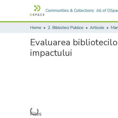
Communities & Collections
All of DSpa
Home
2. Biblioteci Publice
Articole
Man
Evaluarea bibliotecilor
impactului
Loading...
Files