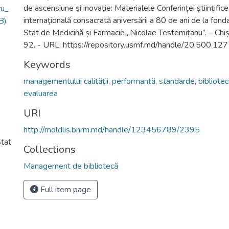
de ascensiune şi inovaţie: Materialele Conferinței științifice
ru_
internaţională consacrată aniversării a 80 de ani de la fond
B)
Stat de Medicină și Farmacie „Nicolae Testemițanu”. – Chiș
92. - URL: https://repository.usmf.md/handle/20.500.1
Keywords
managementului calității
,
performanță
,
standarde
,
bibliotec
evaluarea
URI
http://moldlis.bnrm.md/handle/123456789/2395
Stat
Collections
Management de bibliotecă
Full item page