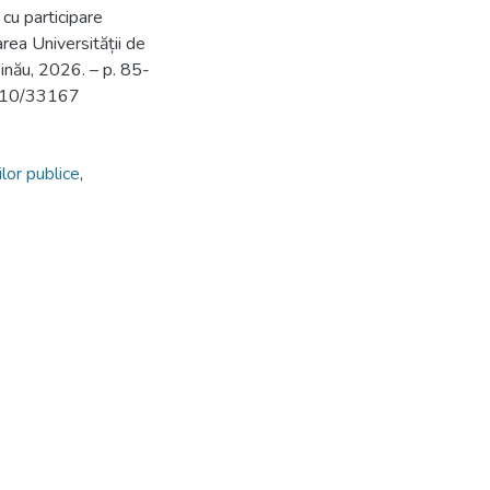
 cu participare
area Universității de
inău, 2026. – p. 85-
2710/33167
ilor publice
,