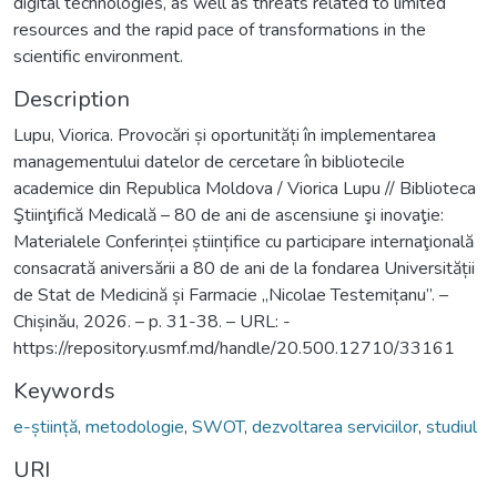
digital technologies, as well as threats related to limited
resources and the rapid pace of transformations in the
scientific environment.
Description
Lupu, Viorica. Provocări și oportunități în implementarea
managementului datelor de cercetare în bibliotecile
academice din Republica Moldova / Viorica Lupu // Biblioteca
Ştiinţifică Medicală – 80 de ani de ascensiune şi inovaţie:
Materialele Conferinței științifice cu participare internaţională
consacrată aniversării a 80 de ani de la fondarea Universității
de Stat de Medicină și Farmacie „Nicolae Testemițanu”. –
Chișinău, 2026. – p. 31-38. – URL: -
https://repository.usmf.md/handle/20.500.12710/33161
Keywords
e-știință
,
metodologie
,
SWOT
,
dezvoltarea serviciilor
,
studiul
URI