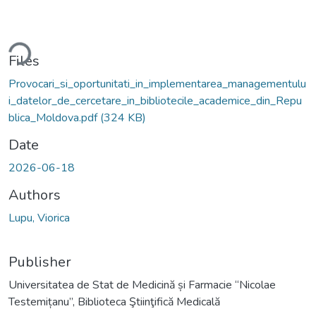
oading...
Files
Provocari_si_oportunitati_in_implementarea_managementulu
i_datelor_de_cercetare_in_bibliotecile_academice_din_Repu
blica_Moldova.pdf
(324 KB)
Date
2026-06-18
Authors
Lupu, Viorica
Publisher
Universitatea de Stat de Medicină și Farmacie “Nicolae
Testemițanu”, Biblioteca Ştiinţifică Medicală