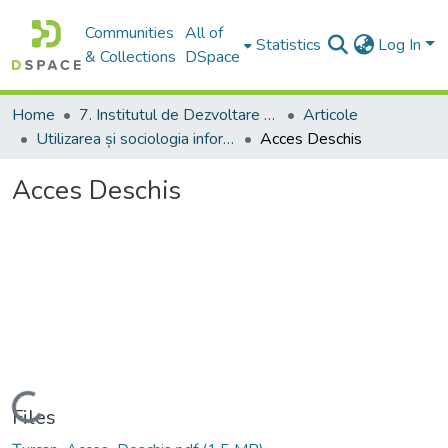
Communities
All of
Statistics
Log In
& Collections
DSpace
Home
7. Institutul de Dezvoltare a Societății Informaționale
Articole
Utilizarea și sociologia informației
Acces Deschis
Acces Deschis
Loading...
Files