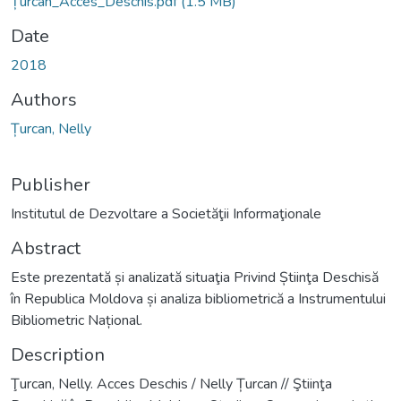
Țurcan_Acces_Deschis.pdf
(1.5 MB)
Date
2018
Authors
Țurcan, Nelly
Publisher
Institutul de Dezvoltare a Societăţii Informaţionale
Abstract
Este prezentată și analizată situaţia Privind Știinţa Deschisă
în Republica Moldova și analiza bibliometrică a Instrumentului
Bibliometric Național.
Description
Ţurcan, Nelly. Acces Deschis / Nelly Țurcan // Ştiinţa