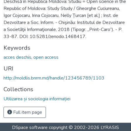
Deschisă în Republica Moldova: Studiu = Open science in the
Republic of Moldova: Study Study / Gheorghe Cuciureanu,
Igor Cojocaru, Irina Cojocaru, Nelly Țurcan [et al.] ; Inst. de
Dezvoltare a Soc. Inform. - Chişinău: Institutul de Dezvoltare
a Societăţii Informaţionale, 2018 (Tipogr. „Print-Caro”). - P.
33-87. DOI: 10.5281/zenodo.1468417.
Keywords
acces deschis
,
open access
URI
http://moldlis.bnrm.md/handle/123456789/1103
Collections
Utilizarea și sociologia informației
Full item page
DSpace software
copyright © 2002-2026
LYRASIS