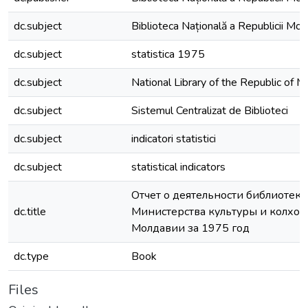
dc.subject
Biblioteca Națională a Republicii Mo
dc.subject
statistica 1975
dc.subject
National Library of the Republic of 
dc.subject
Sistemul Centralizat de Biblioteci
dc.subject
indicatori statistici
dc.subject
statistical indicators
Отчет о деятельности библиотек 
dc.title
Министерства культуры и колхоз
Молдавии за 1975 год
dc.type
Book
Files