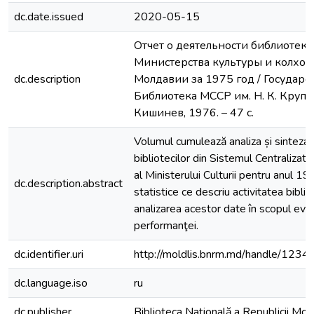
dc.date.issued
2020-05-15
Отчет о деятельности библиотек 
Министерства культуры и колхоз
dc.description
Молдавии за 1975 год / Государс
Библиотека МССР им. Н. К. Крупск
Кишинев, 1976. – 47 с.
Volumul cumulează analiza și sinteza ac
bibliotecilor din Sistemul Centralizat 
al Ministerului Culturii pentru anul 19
dc.description.abstract
statistice ce descriu activitatea bibliot
analizarea acestor date în scopul eval
performanţei.
dc.identifier.uri
http://moldlis.bnrm.md/handle/12
dc.language.iso
ru
dc.publisher
Biblioteca Națională a Republicii Mo