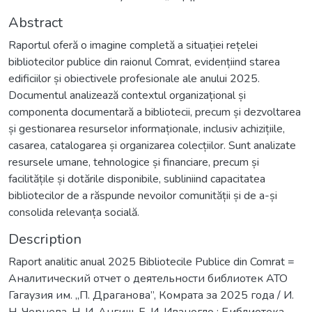
Abstract
Raportul oferă o imagine completă a situației rețelei
bibliotecilor publice din raionul Comrat, evidențiind starea
edificiilor și obiectivele profesionale ale anului 2025.
Documentul analizează contextul organizațional și
componenta documentară a bibliotecii, precum și dezvoltarea
și gestionarea resurselor informaționale, inclusiv achizițiile,
casarea, catalogarea și organizarea colecțiilor. Sunt analizate
resursele umane, tehnologice și financiare, precum și
facilitățile și dotările disponibile, subliniind capacitatea
bibliotecilor de a răspunde nevoilor comunității și de a-și
consolida relevanța socială.
Description
Raport analitic anual 2025 Bibliotecile Publice din Comrat =
Aналитический отчет о деятельности библиотек АТО
Гагаузия им. „П. Драганова”, Комратa за 2025 годa / И.
Н. Чернева, Н. И. Ангиш, Е. И. Иваногло ; Библиотека