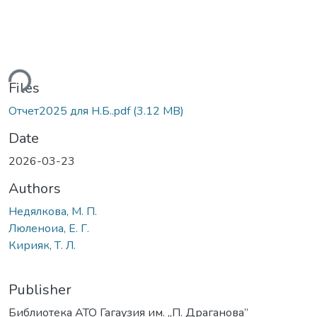
ding...
Files
Отчет2025 для Н.Б..pdf
(3.12 MB)
Date
2026-03-23
Authors
Недялкова, М. П.
Люленоиа, Е. Г.
Кирияк, Т. Л.
Publisher
Библиотека АТО Гагаузия им. „П. Драганова”