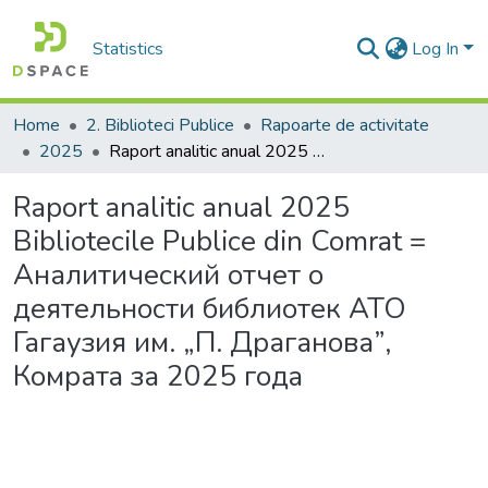
Statistics
Log In
Home
2. Biblioteci Publice
Rapoarte de activitate
2025
Raport analitic anual 2025 Bibliotecile Publice din Comrat = Aналитический отчет о деятельности библиотек АТО Гагаузия им. „П. Драганова”, Комратa за 2025 годa
Raport analitic anual 2025
Bibliotecile Publice din Comrat =
Aналитический отчет о
деятельности библиотек АТО
Гагаузия им. „П. Драганова”,
Комратa за 2025 годa