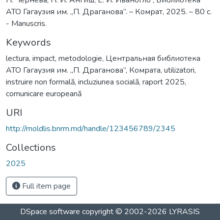
АТО Гагаузия им. „П. Драганова”. – Комрат, 2025. – 80 с.
- Manuscris.
Keywords
lectura
,
impact
,
metodologie
,
Центральная библиотека
АТО Гагаузия им. „П. Драганова”
,
Комратa
,
utilizatori
,
instruire non formală
,
incluziunea socială
,
raport 2025
,
comunicare europeană
URI
http://moldlis.bnrm.md/handle/123456789/2345
Collections
2025
Full item page
DSpace software
copyright © 2002-2026
LYRASIS