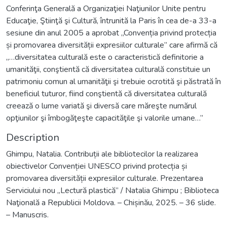
Conferinţa Generală a Organizaţiei Naţiunilor Unite pentru
Educaţie, Ştiinţă şi Cultură, întrunită la Paris în cea de-a 33-a
sesiune din anul 2005 a aprobat „Convenția privind protecția
și promovarea diversității expresiilor culturale” care afirmă că
„…diversitatea culturală este o caracteristică definitorie a
umanităţii, conştientă că diversitatea culturală constituie un
patrimoniu comun al umanităţii şi trebuie ocrotită şi păstrată în
beneficiul tuturor, fiind conştientă că diversitatea culturală
creează o lume variată şi diversă care măreşte numărul
opţiunilor şi îmbogăţeşte capacităţile şi valorile umane…”
Description
Ghimpu, Natalia. Contribuții ale bibliotecilor la realizarea
obiectivelor Convenției UNESCO privind protecția și
promovarea diversității expresiilor culturale. Prezentarea
Serviciului nou „Lectură plastică” / Natalia Ghimpu ; Biblioteca
Naţională a Republicii Moldova. – Chișinău, 2025. – 36 slide.
– Manuscris.