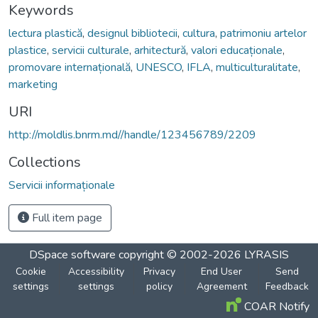
Keywords
lectura plastică
,
designul bibliotecii
,
cultura
,
patrimoniu artelor
plastice
,
servicii culturale
,
arhitectură
,
valori educaționale
,
promovare internațională
,
UNESCO
,
IFLA
,
multiculturalitate
,
marketing
URI
http://moldlis.bnrm.md//handle/123456789/2209
Collections
Servicii informaționale
Full item page
DSpace software
copyright © 2002-2026
LYRASIS
Cookie
Accessibility
Privacy
End User
Send
settings
settings
policy
Agreement
Feedback
COAR Notify