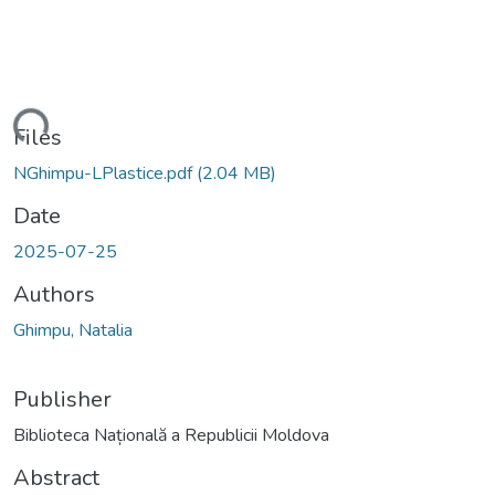
ading...
Files
NGhimpu-LPlastice.pdf
(2.04 MB)
Date
2025-07-25
Authors
Ghimpu, Natalia
Publisher
Biblioteca Națională a Republicii Moldova
Abstract