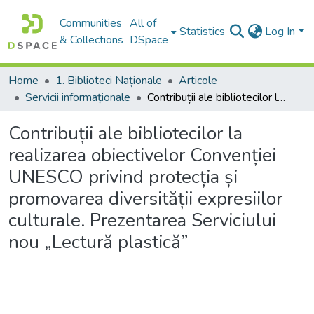
Communities
All of
Statistics
Log In
& Collections
DSpace
Home
1. Biblioteci Naționale
Articole
Servicii informaționale
Contribuții ale bibliotecilor la realizarea obiectivelor Convenției UNESCO privind protecția și promovarea diversității expresiilor culturale. Prezentarea Serviciului nou „Lectură plastică”
Contribuții ale bibliotecilor la
realizarea obiectivelor Convenției
UNESCO privind protecția și
promovarea diversității expresiilor
culturale. Prezentarea Serviciului
nou „Lectură plastică”