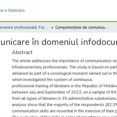
ce
Statistics
Devenire profesională. Formarea profesională de bază și continuă a personalului din biblioteci
Competențele de comunicare în domeniul infodocumentar
nicare în domeniul infodoc
Abstract
The article addresses the importance of communication skil
infodocumentary professionals. The study is based on part
obtained as part of a sociological research carried out in th
which investigated the system of continuous
professional training of librarians in the Republic of Mold
between July and September of 2022, on a sample of 842 
from all types of libraries in 35 administrative subdivisions
analysis show that the majority of the respondents (82.3
communication skills are essential in the exercise of their p