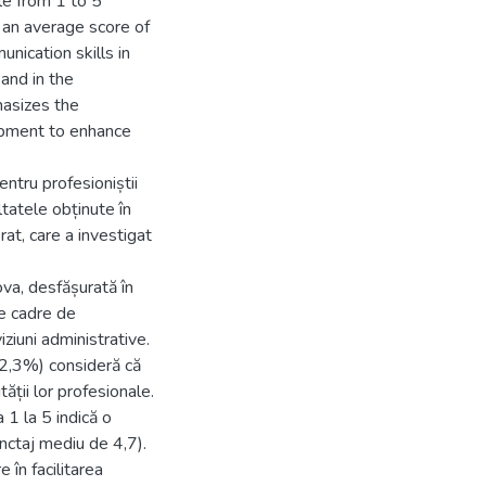
ale from 1 to 5
h an average score of
nication skills in
 and in the
asizes the
opment to enhance
ntru profesioniștii
tatele obținute în
rat, care a investigat
ova, desfășurată în
e cadre de
iziuni administrative.
82,3%) consideră că
tății lor profesionale.
 1 la 5 indică o
unctaj mediu de 4,7).
e în facilitarea