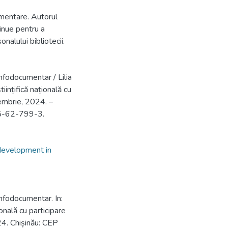
cumentare. Autorul
tinue pentru a
nalului bibliotecii.
nfodocumentar / Lilia
iințifică națională cu
iembrie, 2024. –
5-62-799-3.
 development in
nfodocumentar. In:
ională cu participare
024. Chișinău: CEP