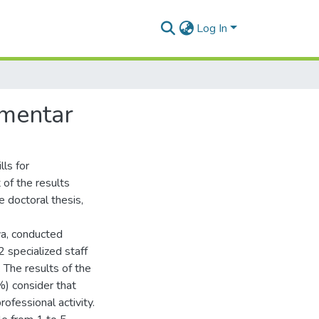
Log In
umentar
ls for
 of the results
e doctoral thesis,
ova, conducted
specialized staff
. The results of the
%) consider that
rofessional activity.