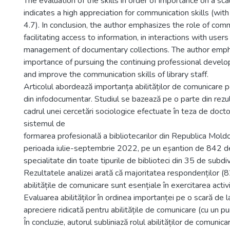
The evaluation of the skills in order of importance on a sc
indicates a high appreciation for communication skills (wit
4.7). In conclusion, the author emphasizes the role of commu
facilitating access to information, in interactions with users
management of documentary collections. The author emph
importance of pursuing the continuing professional devel
and improve the communication skills of library staff.
Articolul abordează importanța abilităților de comunicare pe
din infodocumentar. Studiul se bazează pe o parte din rezul
cadrul unei cercetări sociologice efectuate în teza de docto
sistemul de
formarea profesională a bibliotecarilor din Republica Mold
perioada iulie-septembrie 2022, pe un eșantion de 842 d
specialitate din toate tipurile de biblioteci din 35 de subdiv
Rezultatele analizei arată că majoritatea respondenților (
abilitățile de comunicare sunt esențiale în exercitarea activi
Evaluarea abilităților în ordinea importanței pe o scară de la
apreciere ridicată pentru abilitățile de comunicare (cu un p
În concluzie, autorul subliniază rolul abilităților de comunicar