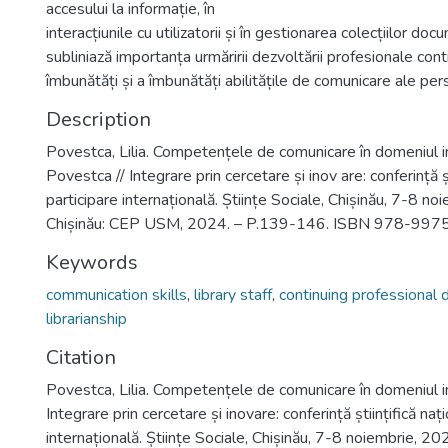
accesului la informație, în
interacțiunile cu utilizatorii și în gestionarea colecțiilor do
subliniază importanța urmăririi dezvoltării profesionale con
îmbunătăți și a îmbunătăți abilitățile de comunicare ale perso
Description
Povestca, Lilia. Competențele de comunicare în domeniul i
Povestca // Integrare prin cercetare și inov are: conferință șt
participare internațională. Științe Sociale, Chișinău, 7-8 no
Chișinău: CEP USM, 2024. – P.139-146. ISBN 978-997
Keywords
communication skills
,
library staff
,
continuing professional
librarianship
Citation
Povestca, Lilia. Competențele de comunicare în domeniul i
Integrare prin cercetare și inovare: conferință științifică naț
internațională. Științe Sociale, Chișinău, 7-8 noiembrie, 2