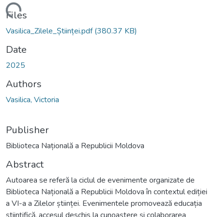
Loading...
Files
Vasilica_Zilele_Științei.pdf
(380.37 KB)
Date
2025
Authors
Vasilica, Victoria
Publisher
Biblioteca Națională a Republicii Moldova
Abstract
Autoarea se referă la ciclul de evenimente organizate de
Biblioteca Națională a Republicii Moldova în contextul ediției
a VI-a a Zilelor științei. Evenimentele promovează educația
științifică, accesul deschis la cunoaștere și colaborarea