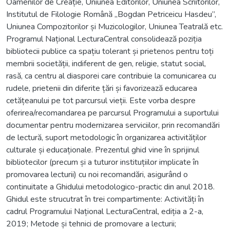
Oamenilor de Creație, Uniunea Editorilor, Uniunea Scriitorilor,
Institutul de Filologie Română „Bogdan Petriceicu Hasdeu”,
Uniunea Compozitorilor și Muzicologilor, Uniunea Teatrală etc.
Programul Național LecturaCentral consolidează poziția
bibliotecii publice ca spațiu tolerant și prietenos pentru toți
membrii societății, indiferent de gen, religie, statut social,
rasă, ca centru al diasporei care contribuie la comunicarea cu
rudele, prietenii din diferite țări și favorizează educarea
cetățeanului pe tot parcursul vieții. Este vorba despre
oferirea/recomandarea pe parcursul Programului a suportului
documentar pentru modernizarea serviciilor, prin recomandări
de lectură, suport metodologic în organizarea activităților
culturale și educaționale. Prezentul ghid vine în sprijinul
bibliotecilor (precum și a tuturor instituțiilor implicate în
promovarea lecturii) cu noi recomandări, asigurând o
continuitate a Ghidului metodologico-practic din anul 2018.
Ghidul este strucutrat în trei compartimente: Activități în
cadrul Programului Național LecturaCentral, ediția a 2-a,
2019; Metode și tehnici de promovare a lecturii;