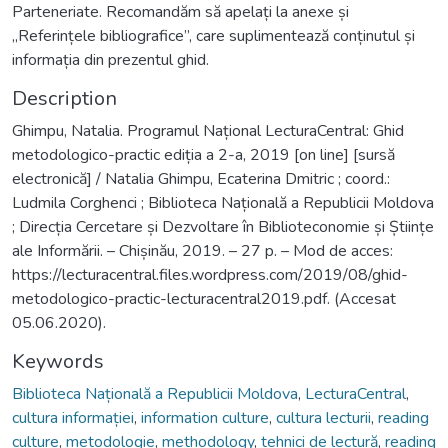
Parteneriate. Recomandăm să apelați la anexe și
„Referințele bibliografice”, care suplimentează conținutul și
informația din prezentul ghid.
Description
Ghimpu, Natalia. Programul Național LecturaCentral: Ghid
metodologico-practic ediția a 2-a, 2019 [on line] [sursă
electronică] / Natalia Ghimpu, Ecaterina Dmitric ; coord.:
Ludmila Corghenci ; Biblioteca Națională a Republicii Moldova
; Direcția Cercetare și Dezvoltare în Biblioteconomie și Științe
ale Informării. – Chișinău, 2019. – 27 p. – Mod de acces:
https://lecturacentral.files.wordpress.com/2019/08/ghid-
metodologico-practic-lecturacentral2019.pdf. (Accesat
05.06.2020).
Keywords
Biblioteca Națională a Republicii Moldova
,
LecturaCentral
,
cultura informației
,
information culture
,
cultura lecturii
,
reading
culture
,
metodologie
,
methodology
,
tehnici de lectură
,
reading