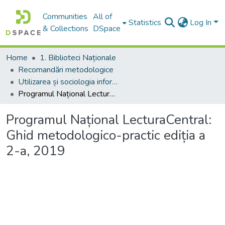
Communities
All of
Statistics
Log In
& Collections
DSpace
Home
1. Biblioteci Naționale
Recomandări metodologice
Utilizarea și sociologia informației
Programul Național LecturaCentral: Ghid metodologico-practic ediția a 2-a, 2019
Programul Național LecturaCentral:
Ghid metodologico-practic ediția a
2-a, 2019