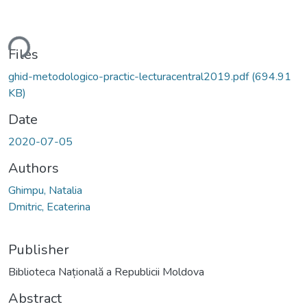
ding...
Files
ghid-metodologico-practic-lecturacentral2019.pdf
(694.91
KB)
Date
2020-07-05
Authors
Ghimpu, Natalia
Dmitric, Ecaterina
Publisher
Biblioteca Națională a Republicii Moldova
Abstract