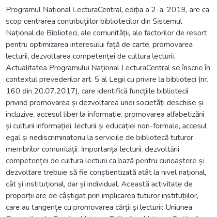
Programul Național LecturaCentral, ediția a 2-a, 2019, are ca
scop centrarea contribuțiilor bibliotecilor din Sistemul
Național de Biblioteci, ale comunității, ale factorilor de resort
pentru optimizarea interesului față de carte, promovarea
lecturii, dezvoltarea competenței de cultura lecturii.
Actualitatea Programului Național LecturaCentral se înscrie în
contextul prevederilor art. 5 al Legii cu privire la biblioteci (nr.
160 din 20.07.2017), care identifică funcțiile bibliotecii
privind promovarea și dezvoltarea unei societăți deschise și
incluzive, accesul liber la informație, promovarea alfabetizării
și culturii informației, lecturii și educației non-formale, accesul
egal și nediscriminatoriu la serviciile de bibliotecă tuturor
membrilor comunității. Importanța lecturii, dezvoltării
competenței de cultura lecturii ca bază pentru cunoaștere și
dezvoltare trebuie să fie conștientizată atât la nivel național,
cât și instituțional, dar și individual. Această activitate de
proporții are de câștigat prin implicarea tuturor instituțiilor,
care au tangențe cu promovarea cărții și lecturii: Uniunea