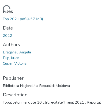
Loading...
Files
Top 2021.pdf
(4.67 MB)
Date
2022
Authors
Drăgănel, Angela
Filip, Iulian
Cușnir, Victoria
Publisher
Biblioteca Națională a Republicii Moldova
Description
Topul celor mai citite 10 cărți, editate în anul 2021 : Raportul