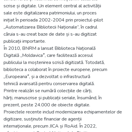
scrise și digitale. Un element central al activității
sale este digitalizarea patrimoniului, un proces
inițiat în perioada 2002-2004 prin proiectul-pilot
„Automatizarea Bibliotecii Naționale”, în cadrul
căruia s-au creat baze de date și s-au digitizat
publicații importante.
În 2010, BNRM a lansat Biblioteca Națională
Digitală „Moldavicaˮ, care facilitează accesul
publicului la moștenirea scrisă digitizată. Totodată,
biblioteca a colaborat în proiecte europene, precum
„Europeanaˮ, și a dezvoltat o infrastructură
tehnică avansată pentru conservarea digitală.
Printre realizări se numără colecțiile de cărți,
hărți, manuscrise și publicații seriale, însumând, în
prezent, peste 24.000 de obiecte digitale.
Proiectele recente includ modernizarea echipamentelor de
digitizare, susținute financiar de agenții
internaționale, precum JICA și RoAid. În 2022,