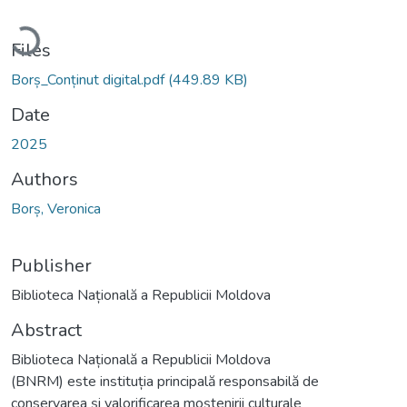
Loading...
Files
Borș_Conținut digital.pdf
(449.89 KB)
Date
2025
Authors
Borș, Veronica
Publisher
Biblioteca Națională a Republicii Moldova
Abstract
Biblioteca Națională a Republicii Moldova
(BNRM) este instituția principală responsabilă de
conservarea și valorificarea moștenirii culturale