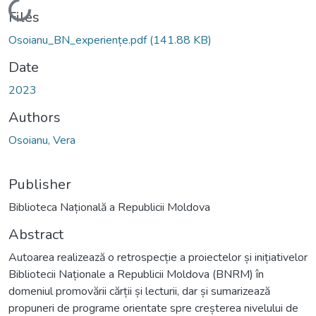
Loading...
Files
Osoianu_BN_experiențe.pdf
(141.88 KB)
Date
2023
Authors
Osoianu, Vera
Publisher
Biblioteca Națională a Republicii Moldova
Abstract
Autoarea realizează o retrospecție a proiectelor și inițiativelor
Bibliotecii Naționale a Republicii Moldova (BNRM) în
domeniul promovării cărții și lecturii, dar și sumarizează
propuneri de programe orientate spre creșterea nivelului de