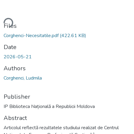
ding...
Files
Corghenci-Necesitatile.pdf
(422.61 KB)
Date
2026-05-21
Authors
Corghenci, Ludmila
Publisher
IP Biblioteca Națională a Republicii Moldova
Abstract
Articolul reflectă rezultatele studiului realizat de Centrul