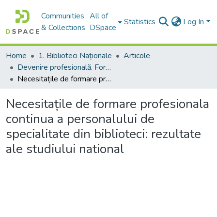
Communities
All of
Statistics
Log In
& Collections
DSpace
Home
1. Biblioteci Naționale
Articole
Devenire profesională. Formarea profesională de bază și continuă a personalului din biblioteci
Necesitațile de formare profesionala continua a personalului de specialitate din biblioteci: rezultate ale studiului national
Necesitațile de formare profesionala
continua a personalului de
specialitate din biblioteci: rezultate
ale studiului national