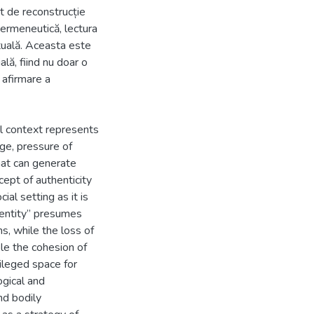
at de reconstrucție
hermeneutică, lectura
xtuală. Aceasta este
ală, fiind nu doar o
 afirmare a
ial context represents
ge, pressure of
hat can generate
cept of authenticity
al setting as it is
dentity” presumes
, while the loss of
le the cohesion of
vileged space for
ogical and
nd bodily