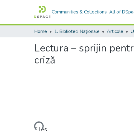
Communities & Collections
All of DSpa
Home
1. Biblioteci Naționale
Articole
Lectura – sprijin pent
criză
Loading...
Files