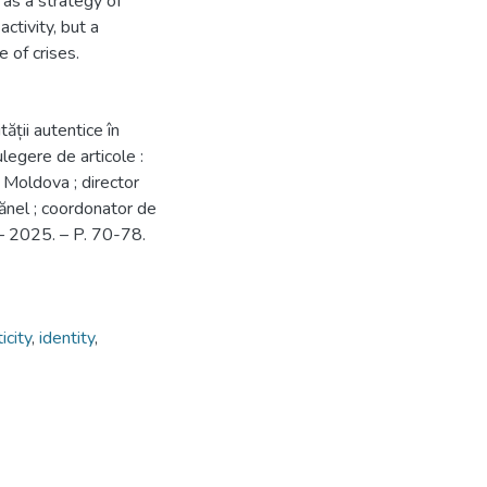
as a strategy of
activity, but a
e of crises.
tății autentice în
ulegere de articole :
ii Moldova ; director
gănel ; coordonator de
 – 2025. – P. 70-78.
icity
,
identity
,