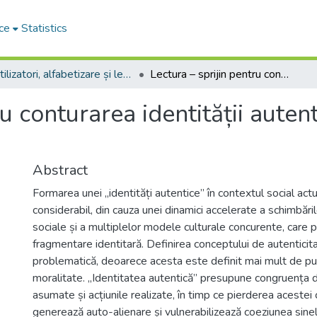
ce
Statistics
Utilizatori, alfabetizare și lectură
Lectura – sprijin pentru conturarea identității autentice în contexte de criză
ru conturarea identității auten
Abstract
Formarea unei „identități autentice” în contextul social actu
considerabil, din cauza unei dinamici accelerate a schimbărilo
sociale și a multiplelor modele culturale concurente, care 
fragmentare identitară. Definirea conceptului de autenticit
problematică, deoarece acesta este definit mai mult de p
moralitate. „Identitatea autentică” presupune congruența di
asumate și acțiunile realizate, în timp ce pierderea aceste
generează auto-alienare și vulnerabilizează coeziunea sinel