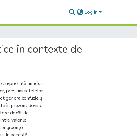
Log In
tice în contexte de
al reprezintă un efort
r, presiunii rețelelor
pot genera confuzie și
ate în prezent devine
utere decât de
ntre valorile
i congruențe
ui. În această