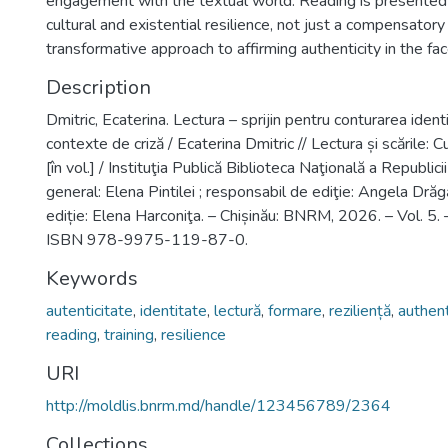
engagement with the textual world. Reading is presented 
cultural and existential resilience, not just a compensatory 
transformative approach to affirming authenticity in the fac
Description
Dmitric, Ecaterina. Lectura – sprijin pentru conturarea identi
contexte de criză / Ecaterina Dmitric // Lectura și scările: C
[în vol.] / Instituţia Publică Biblioteca Naţională a Republic
general: Elena Pintilei ; responsabil de ediţie: Angela Dră
ediție: Elena Harconiţa. – Chișinău: BNRM, 2026. – Vol. 5.
ISBN 978-9975-119-87-0.
Keywords
autenticitate
,
identitate
,
lectură
,
formare
,
reziliență
,
authent
reading
,
training
,
resilience
URI
http://moldlis.bnrm.md/handle/123456789/2364
Collections